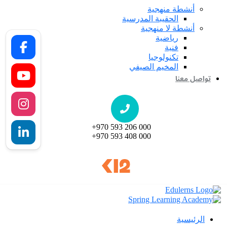
أنشطة منهجية
الحقيبة المدرسية
أنشطة لا منهجية
رياضية
فنية
تكنولوجيا
المخيم الصيفي
تواصل معنا
+970 593 206 000
+970 593 408 000
الرئيسية