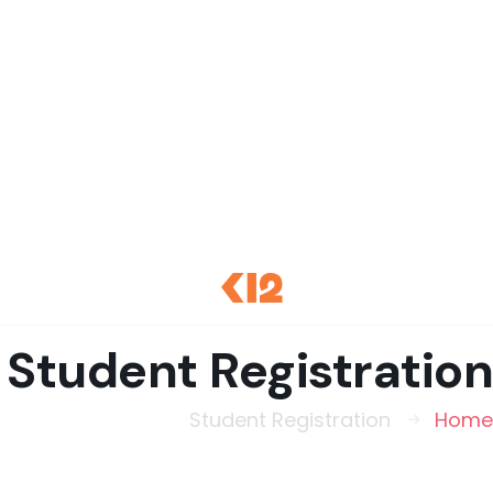
5
9
3
4
0
8
0
0
0
Student Registration
Student Registration
Home