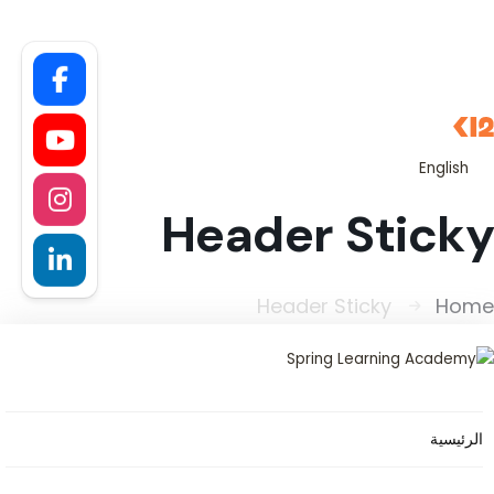
0
8
0
0
0
English
Header Sticky
Header Sticky
Home
الرئيسية